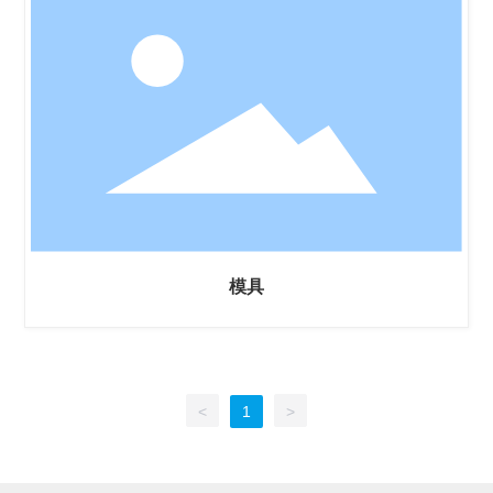
模具
<
1
>