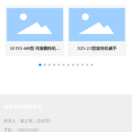
SFJXS-600型 伺服翻转机械
XZS-2/3型旋转机械手
手
欢迎来电洽谈咨询
联系人：戴之珉（总经理）
手机：
13801632605