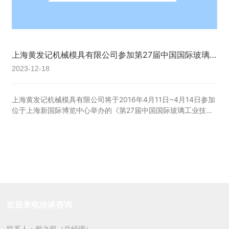
文化的必然趋势，也是职工提高精神状态、调动工作热情的重要
工作举措。
上海黄发记机械模具有限公司参加第27届中国国际玻璃
展
2023-12-18
上海黄发记机械模具有限公司将于2016年4月11日~4月14日参加
位于上海新国际博览中心举办的《第27届中国国际玻璃工业技术
展览会》。 我司展台位于W5馆013~016号，诚邀新老客户光
临洽谈，共同发展！
欢迎来电洽谈咨询