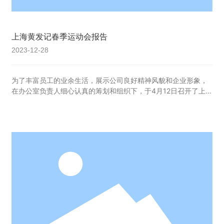
上海黄发记春季运动会报告
2023-12-28
为了丰富员工的业余生活，展示公司良好精神风貌和企业形象，
在办公室负责人细心认真的筹划和组织下，于4月12日召开了上
海黄发记机械模具有限公司春季运动会。运动会因地制宜，举行
了拔河，三人足球，乒乓球，羽毛球等十余项比赛。员工参赛热
情机器高涨，参与人数达到了112人，参赛率几乎达到100%。在
运动会结束后举行了颁奖仪式，共有57人获得了荣誉证书和奖
品。 回顾此次运动会，有许多地方值得回味：一是认真贯彻
和实施《全民健身纲要》，营造了“快乐工作，健康生活”的环境
氛围；二是成功举办了春季运动会，丰富了职工群众的业余生
活；三是由于员工踊跃参与，在展示了良好的精神风貌的同时也
带给员工良好的心情去认真工作。 建设美好企业，不仅要有
较高的经济效益，也要有繁荣的企业文化；不仅要有丰富的物质
文明，也要有高度的精神文明。活跃职工精神文化生活，保障职
工身心健康，提高职工综合素质，既是提高企业活力，推广企业