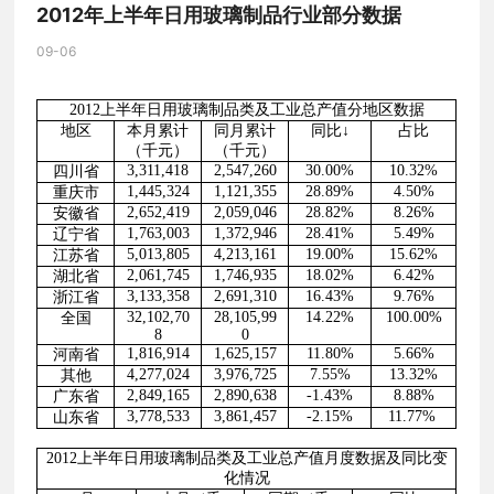
2012年上半年日用玻璃制品行业部分数据
09-06
2012
上半年日用玻璃制品类及工业总产值分地区数据
地区
本月累计
同月累计
同比↓
占比
（千元）
（千元）
3,311,418
2,547,260
30.00%
10.32%
四川省
1,445,324
1,121,355
28.89%
4.50%
重庆市
2,652,419
2,059,046
28.82%
8.26%
安徽省
1,763,003
1,372,946
28.41%
5.49%
辽宁省
5,013,805
4,213,161
19.00%
15.62%
江苏省
2,061,745
1,746,935
18.02%
6.42%
湖北省
3,133,358
2,691,310
16.43%
9.76%
浙江省
32,102,70
28,105,99
14.22%
100.00%
全国
8
0
1,816,914
1,625,157
11.80%
5.66%
河南省
4,277,024
3,976,725
7.55%
13.32%
其他
2,849,165
2,890,638
-1.43%
8.88%
广东省
3,778,533
3,861,457
-2.15%
11.77%
山东省
2012
上半年日用玻璃制品类及工业总产值月度数据及同比变
化情况